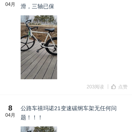
04月
滑，三轴已保
203阅读
点赞
8
公路车禧玛诺21变速碳纲车架无任何问
04月
题！！！