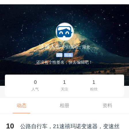
淡雅人生
IP归属地：湖北
V8
知县
还没有个性签名，快去编辑吧！
0
1
1
人气
关注
粉丝
动态
相册
资料
10
公路自行车，21速禧玛诺变速器，变速丝