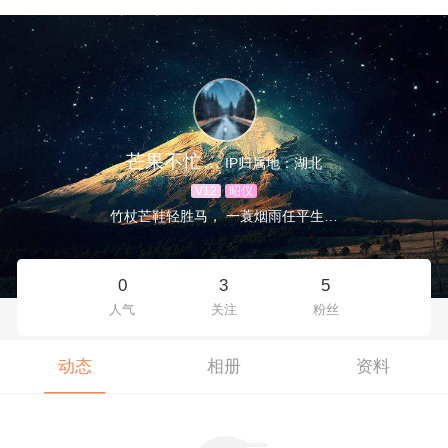
芒果不忙…
IP归属地：湖北
V12
昭仪
竹杖芒鞋轻胜马， 一蓑烟雨任平生…
0
3
5
人气
关注
粉丝
动态
相册
资料